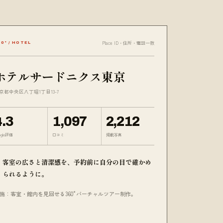
Place ID・住所・電話一致
60° / HOTEL
ホテルサードニクス東京
京都中央区八丁堀1丁目13-7
4.3
1,097
2,212
ogle評価
口コミ
掲載写真
客室の広さと清潔感を、予約前に自分の目で確かめ
られるように。
施：客室・館内を見回せる360°バーチャルツアー制作。