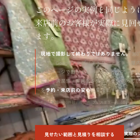
このページの実例と同じよう
来店前のお客様が実際に見回
ます。
現地で撮影して終わりではありません。
36
なぎ、Googleマップ（ストリートビュー屋
ームページで動かせるバーチャルツアーと
広さ・清潔感・雰囲気を先に見せ、初めて
を
予約・来店前の安心
に変えます。
※ 「対応実績1,000件超」の出典:
プレスリリース（＠Press・2
実績数は360°撮影サービスの対応件数（自社案件台帳に基づ
実際の
見せたい範囲と見積りを相談する