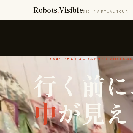
Robots
.
Visible
360° / VIRTUAL TOUR
360° PHOTOGRAPHY / VIRTUA
行く前に
中
が見え