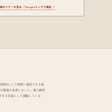
際のツアーを見る ↗
Googleマップで確認 ↗
ントで、投稿先として実際に確認できる施
在の公開値も取得しました。導入顧客
できる記録として掲載していま