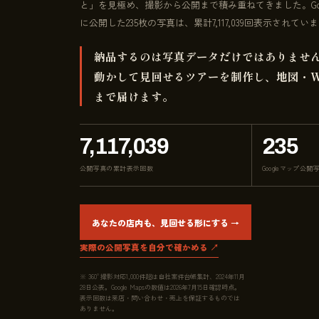
と」を見極め、撮影から公開まで積み重ねてきました。Goo
に公開した235枚の写真は、累計7,117,039回表示されてい
納品するのは写真データだけではありませ
動かして見回せるツアーを制作し、地図・W
まで届けます。
7,117,039
235
公開写真の累計表示回数
Googleマップ公開
あなたの店内も、見回せる形にする →
実際の公開写真を自分で確かめる ↗
※ 360°撮影対応1,000件超は自社案件台帳集計、2024年11月
28日公表。Google Mapsの数値は2026年7月15日確認時点。
表示回数は来店・問い合わせ・売上を保証するものでは
ありません。