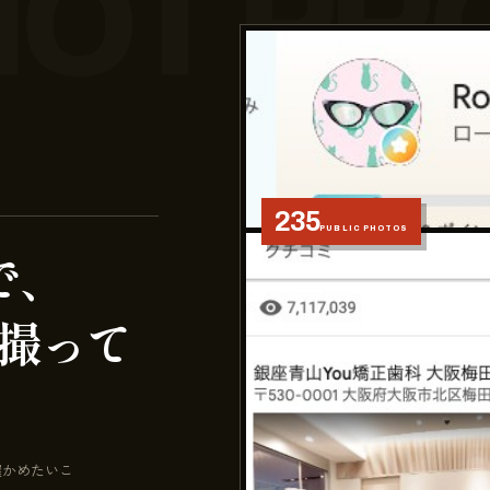
235
PUBLIC PHOTOS
で、
撮って
確かめたいこ