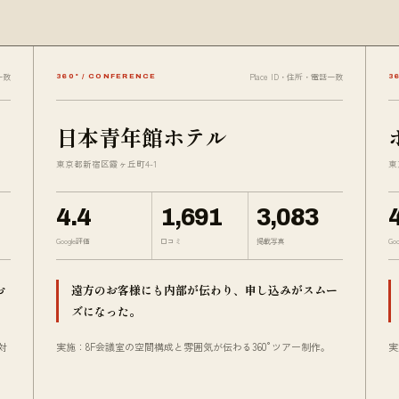
一致
Place ID・住所・電話一致
360° / CONFERENCE
3
日本青年館ホテル
東京都新宿区霞ヶ丘町4-1
東
4.4
1,691
3,083
Google評価
口コミ
掲載写真
Go
お
遠方のお客様にも内部が伝わり、申し込みがスムー
ズになった。
対
実施：8F会議室の空間構成と雰囲気が伝わる360°ツアー制作。
実