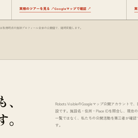
実際のツアーを見る ↗
Googleマップで確認 ↗
実
・口コミ・写真数は取得時点の施設プロフィール全体の公開値で、随時変動します。
も、
Robots VisibleのGoogleマップ公開アカウ
設です。施設名・住所・Place IDを照合し、現
す。
一覧ではなく、私たちの公開活動を第三者が確認
す。