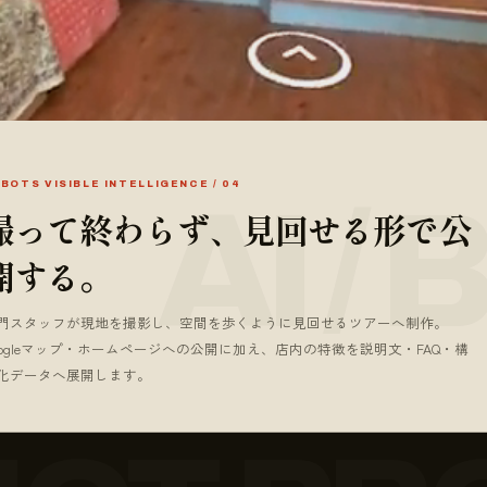
BOTS VISIBLE INTELLIGENCE / 04
撮って終わらず、見回せる形で公
開する。
門スタッフが現地を撮影し、空間を歩くように見回せるツアーへ制作。
oogleマップ・ホームページへの公開に加え、店内の特徴を説明文・FAQ・構
化データへ展開します。