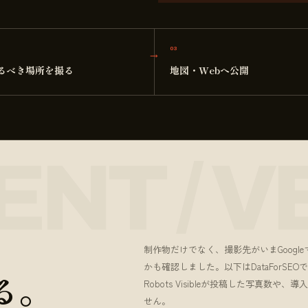
03
るべき場所を撮る
地図・Webへ公開
、
制作物だけでなく、撮影先がいまGoogl
かも確認しました。以下はDataForS
る。
Robots Visibleが投稿した写真数
せん。