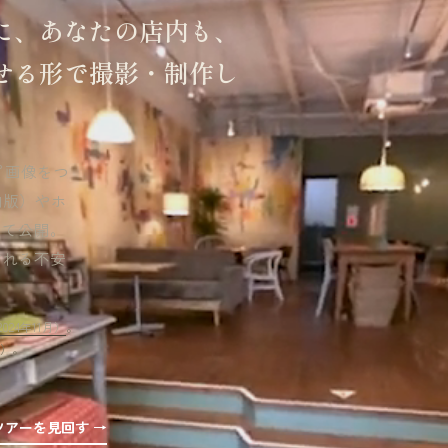
に、あなたの店内も、
せる形で撮影・制作し
0°画像をつ
内版）やホ
して公開。
訪れる不安
024年11月）
。
く）。
ツアーを見回す →