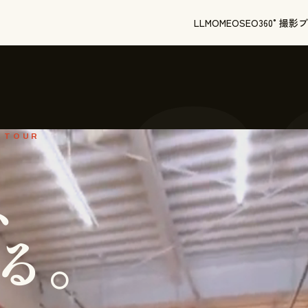
LLMO
MEO
SEO
360°撮影
ブ
3
L TOUR
、
る。