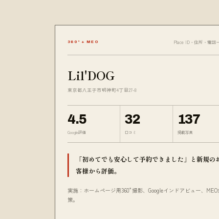
Place ID・住所・電話
360° + MEO
Lil'DOG
東京都八王子市明神町4丁目27-8
4.5
32
137
Google評価
口コミ
掲載写真
「初めてでも安心して予約できました」と新規の
客様から評価。
実施：ホームページ用360°撮影、Googleインドアビュー、MEO
策。