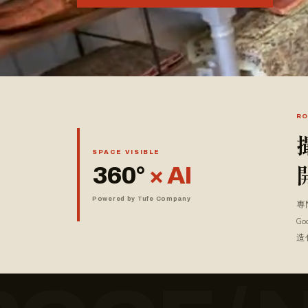
RO
SPACE VISIBLE
360°
× AI
Powered by Tufe Company
専
G
造