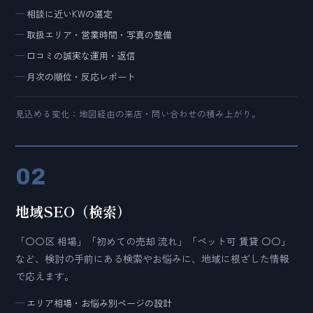
相談に近いKWの選定
取扱エリア・営業時間・写真の整備
口コミの誠実な運用・返信
月次の順位・反応レポート
見込める変化：地図経由の来店・問い合わせの積み上がり。
02
地域SEO（検索）
「〇〇区 相場」「初めての売却 流れ」「ペット可 賃貸 〇〇」
など、検討の手前にある検索やお悩みに、地域に根ざした情報
で応えます。
エリア相場・お悩み別ページの設計