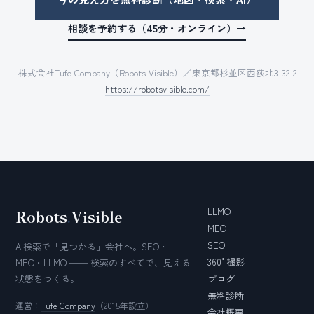
相談を予約する（45分・オンライン）→
株式会社Tufe Company（Robots Visible）／東京都杉並区西荻北3-32-2
https://robotsvisible.com/
LLMO
Robots
.
Visible
MEO
SEO
AI検索で「見つかる」会社へ。SEO・
360°撮影
MEO・LLMO ── 検索のすべてで、見える
状態をつくる。
ブログ
無料診断
運営：
Tufe Company
（2015年設立）
会社概要