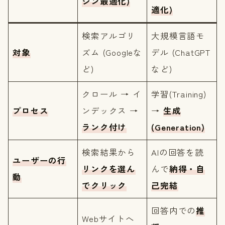
ジン最適化)
適化)
検索アルゴリ
大規模言語モ
対象
ズム (Googleな
デル (ChatGPT
ど)
など)
クロール → イ
学習(Training)
プロセス
ンデックス →
→
生成
ランク付け
(Generation)
検索結果から
AIの回答を読
ユーザーの行
リンクを選ん
んで
納得・自
動
でクリック
己完結
回答内での
推
Webサイトへ