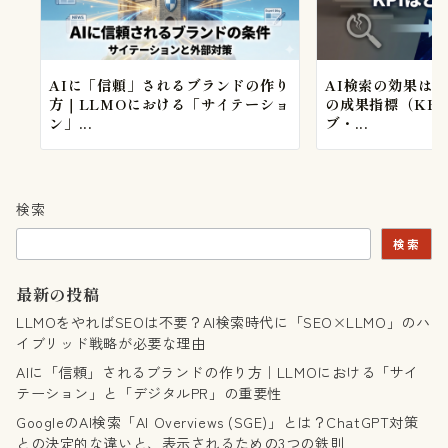
ン
AIに「信頼」されるブランドの作り
AI検索の効果はど
方｜LLMOにおける「サイテーショ
の成果指標（KP
ン」...
ブ・...
検索
検索
最新の投稿
LLMOをやればSEOは不要？AI検索時代に「SEO×LLMO」のハ
イブリッド戦略が必要な理由
AIに「信頼」されるブランドの作り方｜LLMOにおける「サイ
テーション」と「デジタルPR」の重要性
GoogleのAI検索「AI Overviews (SGE)」とは？ChatGPT対策
との決定的な違いと、表示されるための3つの鉄則