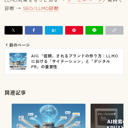
診断 →
SEO/LLMO診断
前のページ
投
AIに「信頼」されるブランドの作り方｜LLMO
稿
における「サイテーション」と「デジタル
PR」の重要性
ナ
ビ
ゲ
関連記事
ー
シ
ョ