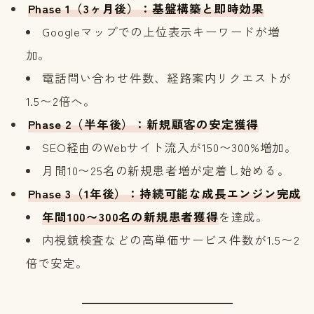
Phase 1（3ヶ月後）：基盤構築と即時効果
Googleマップでの上位表示キーワードが増
加。
電話問い合わせ件数、経路案内リクエストが
1.5〜2倍へ。
Phase 2（半年後）：新規顧客の安定獲得
SEO経由のWebサイト流入が150〜300%増加。
月間10〜25名の新規患者増が定着し始める。
Phase 3（1年後）：持続可能な成長エンジン完成
年間100〜300名の新規患者獲得
を達成。
内視鏡検査などの高単価サービス件数が1.5〜2
倍で安定。