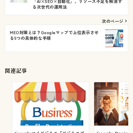
稿
「AI×SEO×自動化」。リソース不足を解消す
る次世代の運用法
ナ
ビ
次のページ
ゲ
MEO対策とは？Googleマップで上位表示させ
る5つの具体的な手順
ー
シ
ョ
関連記事
ン
Googleマイビジネス『ビジネスプ
Google Busines