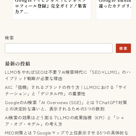
ロフィール登録』完全ガイド！集客
違ったカテゴリ』で5
力ア...
検索
検索
最新の投稿
LLMOをやればSEOは不要？AI検索時代に「SEO×LLMO」のハ
イブリッド戦略が必要な理由
AIに「信頼」されるブランドの作り方｜LLMOにおける「サイ
テーション」と「デジタルPR」の重要性
GoogleのAI検索「AI Overviews (SGE)」とは？ChatGPT対策
との決定的な違いと、表示されるための3つの鉄則
AI検索の効果はどう測る？LLMOの成果指標（KPI）と「シェ
ア・オブ・モデル」の考え方
MEO対策とは？Googleマップで上位表示させる5つの具体的な