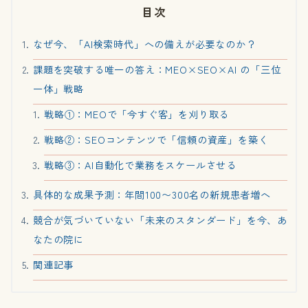
目次
なぜ今、「AI検索時代」への備えが必要なのか？
課題を突破する唯一の答え：MEO×SEO×AI の「三位
一体」戦略
戦略①：MEOで「今すぐ客」を刈り取る
戦略②：SEOコンテンツで「信頼の資産」を築く
戦略③：AI自動化で業務をスケールさせる
具体的な成果予測：年間100〜300名の新規患者増へ
競合が気づいていない「未来のスタンダード」を今、あ
なたの院に
関連記事